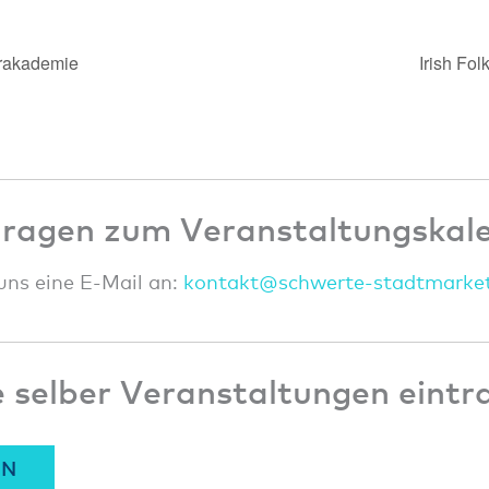
rakademie
Irish Fol
Fragen zum Veranstaltungskal
uns eine E-Mail an:
konta
kt@sc
hwert
e-sta
dtmar
ke
 selber Veranstaltungen eintr
EN