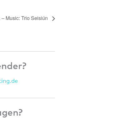
k – Music: Trio Seisiún
ender?
tin
g.de
agen?