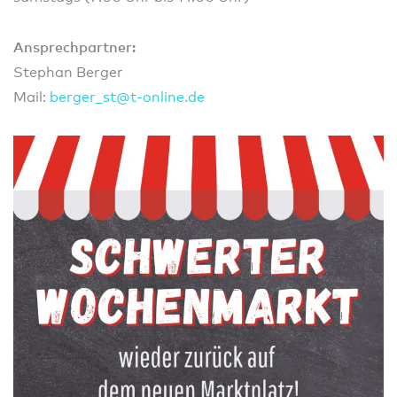
Ansprechpartner:
Stephan Berger
Mail:
berge
r_st@
t-onl
ine.d
e