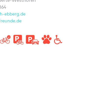
werte-Westhofen
164
h-ebberg.de
freunde.de