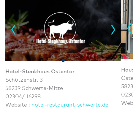
Hau
Hotel-Steakhaus Ostentor
Oste
Schützenstr. 3
5823
58239 Schwerte-Mitte
0230
02304/ 16298
Web
Website :
hotel-restaurant-schwerte.de