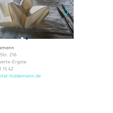
demann
Str. 216
erte-Ergste
 15 42
otel-hiddemann.de