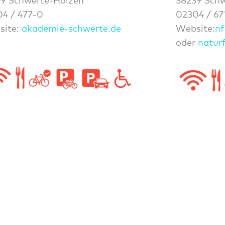
9 Schwerte-Holzen
58239 Sch
4 / 477-0
02304 / 67
site:
akademie-schwerte.de
Website:
nf
oder
natur