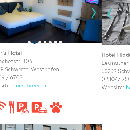
r’s Hotel
Hotel Hid
hshofstr. 104
Letmather 
39 Schwerte-Westhofen
58239 Schw
4 / 67031
02304/ 750
site:
haus-breer.de
Website:
h