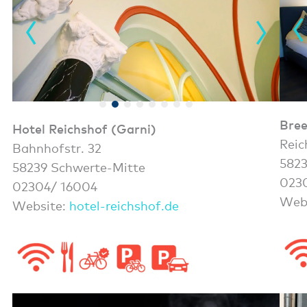
Bree
Hotel
Reichshof
(Garni)
Reic
Bahnhofstr. 32
582
58239 Schwerte-Mitte
0230
02304/ 16004
Web
Website:
hotel-reichshof.de