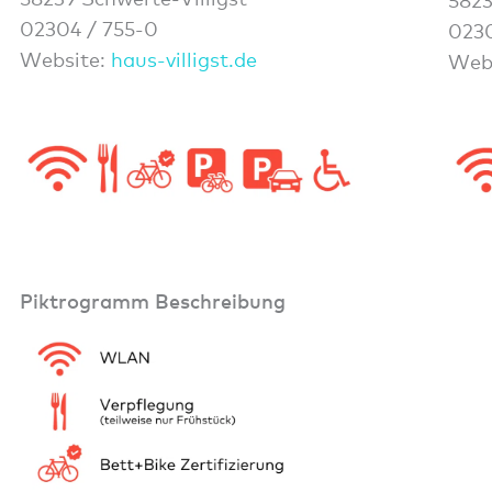
5823
02304 / 755-0
0230
Website:
haus-villigst.de
Web
Piktrogramm Beschreibung