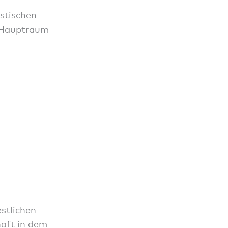
stischen
r Hauptraum
stlichen
haft in dem