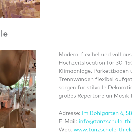
le
Modern, flexibel und voll aus
Hochzeitslocation für 30-15
Klimaanlage, Parkettboden u
Trennwänden flexibel aufget
sorgen für stilvolle Dekorat
großes Repertoire an Musik f
Adresse:
Im Bohlgarten 6, 5
E-Mail:
info@
tanzs
chule
-th
Web:
www.tanzschule-thiel