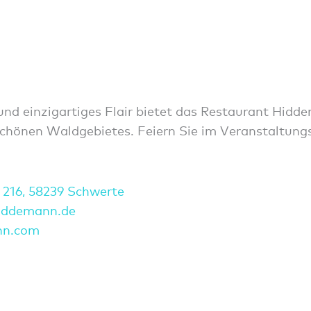
d einzigartiges Flair bietet das Restaurant Hidde
schönen Waldgebietes. Feiern Sie im Veranstaltung
 216, 58239 Schwerte
idd
emann
.de
nn.com