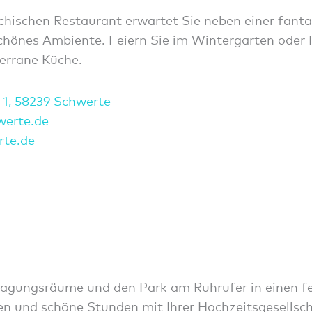
chischen Restaurant erwartet Sie neben einer fanta
chönes Ambiente. Feiern Sie im Wintergarten ode
errane Küche.
 1, 58239 Schwerte
we
rte.d
e
rte.de
Tagungsräume und den Park am Ruhrufer in einen fe
en und schöne Stunden mit Ihrer Hochzeitsgesellsc