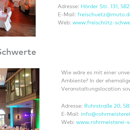
Adresse:
Hörder Str. 131, 58
E-Mail:
freis
chuet
z@mut
o.d
Web:
www.freischütz-schwe
Schwerte
Wie wäre es mit einer unve
Ambiente? In der ehemalige
Veranstaltungslocation so
Adresse:
Ruhrstraße 20, 5
E-Mail:
info@
rohrm
eiste
re
Web:
www.rohrmeisterei-s