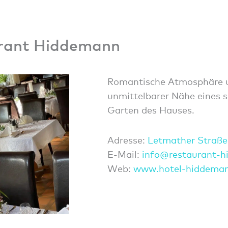
urant Hiddemann
Romantische Atmosphäre un
unmittelbarer Nähe eines 
Garten des Hauses.
Adresse:
Letmather Straße
E-Mail:
info@
resta
urant
-h
Web:
www.hotel-hiddema