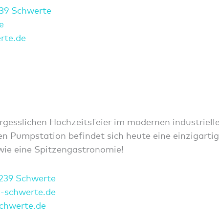
239 Schwerte
e
rte.de
rgesslichen Hochzeitsfeier im modernen industriell
n Pumpstation befindet sich heute eine einzigarti
wie eine Spitzengastronomie!
8239 Schwerte
i-s
chwer
te.de
chwerte.de