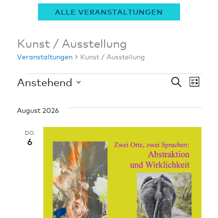
ALLE VERANSTALTUNGEN
Kunst / Ausstellung
Veranstaltungen
Veranstaltungen
Kunst / Ausstellung
Anstehend
Ver
Veranstaltu
Suche
Liste
Suche
Datum
Ans
und
wählen.
August 2026
Nav
Ansichten,
DO.
Navigation
6