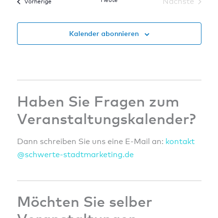
Heute
Nächste
Veranstaltungen
Vorherige
Veranstal
Kalender abonnieren
Haben Sie Fragen zum
Veranstaltungskalender?
Dann schreiben Sie uns eine E-Mail an:
konta
kt
@sc
hwert
e-sta
dtmar
ketin
g.de
Möchten Sie selber