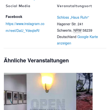
Social Media
Veranstaltungsort
Facebook
Schloss „Haus Ruhr“
https://www.instagram.co
Hagener Str. 241
Schwerte
,
NRW
58239
m/reel/DaU_YdeqIeR/
Deutschland
Google Karte
anzeigen
Ähnliche Veranstaltungen