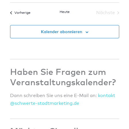
Datum
wählen.
Heute
Nächste
Veranstaltungen
Vorherige
Veranstal
Kalender abonnieren
Haben Sie Fragen zum
Veranstaltungskalender?
Dann schreiben Sie uns eine E-Mail an:
konta
kt
@sc
hwert
e-sta
dtmar
ketin
g.de