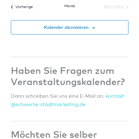
wählen.
Heute
Nächste
Veranstaltungen
Vorherige
Veranstal
Kalender abonnieren
Haben Sie Fragen zum
Veranstaltungskalender?
Dann schreiben Sie uns eine E-Mail an:
konta
kt
@sc
hwert
e-sta
dtmar
ketin
g.de
Möchten Sie selber