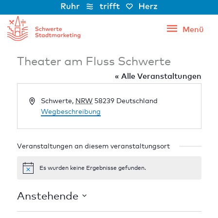
Zum
Inhalt
Menü
Menü
springen
Theater am Fluss Schwerte
« Alle Veranstaltungen
Adresse
Schwerte
,
NRW
58239
Deutschland
Wegbeschreibung
Veranstaltungen an diesem veranstaltungsort
Es wurden keine Ergebnisse gefunden.
Hinweis
Anstehende
Datum