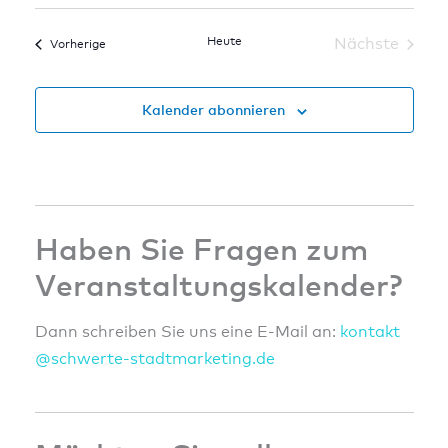
Datum
wählen.
Heute
Nächste
Veranstaltungen
Vorherige
Veranstal
Kalender abonnieren
Haben Sie Fragen zum
Veranstaltungskalender?
Dann schreiben Sie uns eine E-Mail an:
konta
kt
@sc
hwert
e-sta
dtmar
ketin
g.de