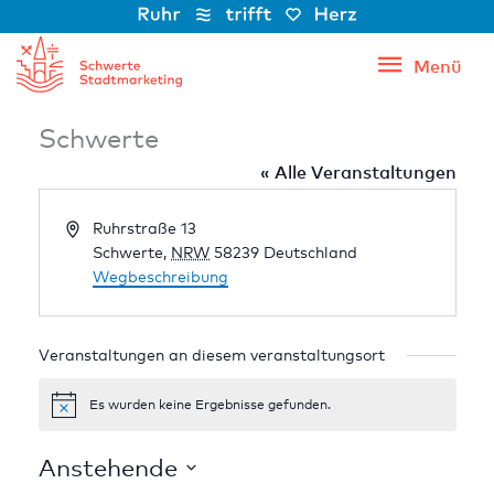
Zum
Inhalt
Menü
Menü
springen
Schwerte
« Alle Veranstaltungen
Adresse
Ruhrstraße 13
Schwerte
,
NRW
58239
Deutschland
Wegbeschreibung
Veranstaltungen an diesem veranstaltungsort
Es wurden keine Ergebnisse gefunden.
Hinweis
Anstehende