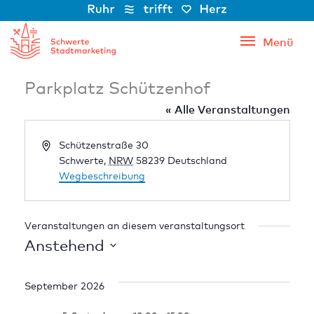
Zum
Inhalt
Menü
Menü
springen
Parkplatz Schützenhof
« Alle Veranstaltungen
Adresse
Schützenstraße 30
Schwerte
,
NRW
58239
Deutschland
Wegbeschreibung
Veranstaltungen an diesem veranstaltungsort
Anstehend
Datum
wählen.
September 2026