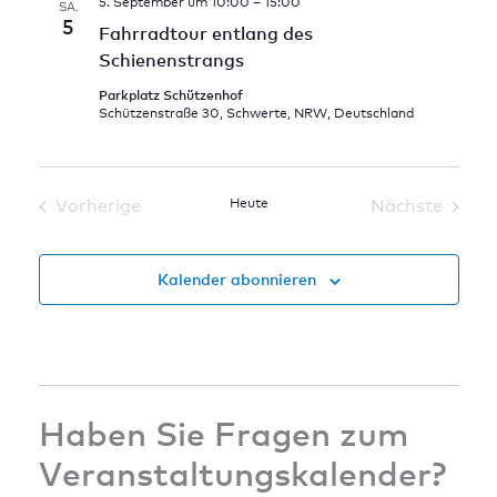
5. September um 10:00
–
15:00
SA.
5
Fahrradtour entlang des
Schienenstrangs
Parkplatz Schützenhof
Schützenstraße 30, Schwerte, NRW, Deutschland
Vorherige
Heute
Nächste
Veranstaltungen
Veranstal
Kalender abonnieren
Haben Sie Fragen zum
Veranstaltungskalender?