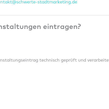
onta
kt@sc
hwert
e-sta
dtmar
ketin
g.de
nstaltungen eintragen?
anstaltungseintrag technisch geprüft und verarbeite