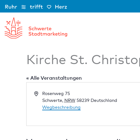
Zum
Inhalt
springen
Kirche St. Christ
« Alle Veranstaltungen
Adresse
Rosenweg 75
Schwerte
,
NRW
58239
Deutschland
Wegbeschreibung