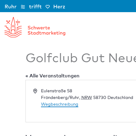
Zum
Inhalt
springen
Golfclub Gut Neu
« Alle Veranstaltungen
Adresse
Eulenstraße 58
Fröndenberg/Ruhr
,
NRW
58730
Deutschland
Wegbeschreibung