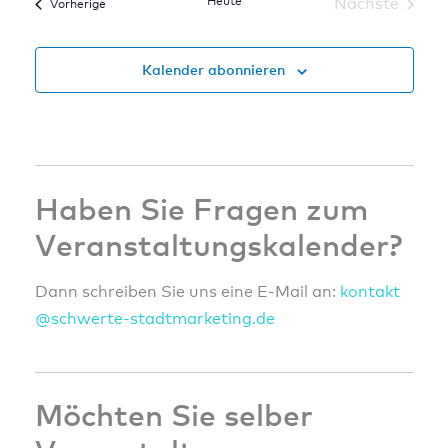
Heute
Nächste
Veranstaltungen
Vorherige
Veranstal
Kalender abonnieren
Haben Sie Fragen zum
Veranstaltungskalender?
Dann schreiben Sie uns eine E-Mail an:
konta
kt
@sc
hwert
e-sta
dtmar
ketin
g.de
Möchten Sie selber