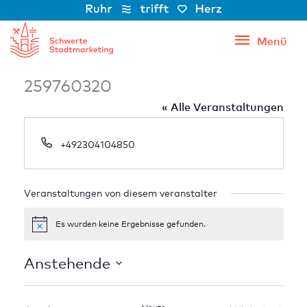
Zum
Inhalt
Menü
Menü
springen
259760320
« Alle Veranstaltungen
Telefon
+492304104850
Veranstaltungen von diesem veranstalter
Es wurden keine Ergebnisse gefunden.
Hinweis
Anstehende
Datum
wählen.