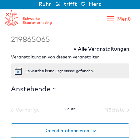
Zum
Inhalt
Menü
Menü
springen
219865065
« Alle Veranstaltungen
Veranstaltungen von diesem veranstalter
Es wurden keine Ergebnisse gefunden.
Hinweis
Anstehende
Datum
wählen.
Vorherige
Heute
Nächste
Veranstaltungen
Veranstal
Kalender abonnieren