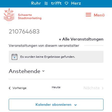
Zum
Inhalt
Menü
Menü
springen
210764683
« Alle Veranstaltungen
Veranstaltungen von diesem veranstalter
Es wurden keine Ergebnisse gefunden.
Hinweis
Anstehende
Datum
wählen.
Heute
Nächste
Veranstaltungen
Vorherige
Veranstal
Kalender abonnieren