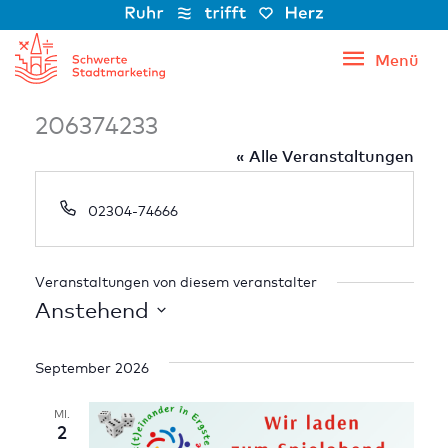
Zum
Inhalt
Menü
Menü
springen
206374233
« Alle Veranstaltungen
Telefon
02304-74666
Veranstaltungen von diesem veranstalter
Anstehend
Datum
wählen.
September 2026
MI.
2