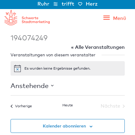
Zum
Inhalt
Menü
Menü
springen
194074249
« Alle Veranstaltungen
Veranstaltungen von diesem veranstalter
Es wurden keine Ergebnisse gefunden.
Hinweis
Anstehende
Datum
wählen.
Heute
Nächste
Veranstaltungen
Vorherige
Veranstal
Kalender abonnieren