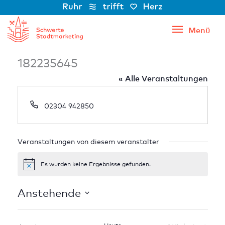
Zum
Inhalt
Menü
Menü
springen
182235645
« Alle Veranstaltungen
Telefon
02304 942850
Veranstaltungen von diesem veranstalter
Es wurden keine Ergebnisse gefunden.
Hinweis
Anstehende
Datum
wählen.