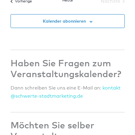
Heute
Nächste
Veranstaltungen
Vorherige
Veranstal
Kalender abonnieren
Haben Sie Fragen zum
Veranstaltungskalender?
Dann schreiben Sie uns eine E-Mail an:
konta
kt
@sc
hwert
e-sta
dtmar
ketin
g.de
Möchten Sie selber