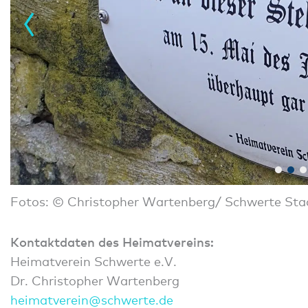
Fotos: © Christopher Wartenberg/ Schwerte St
Kontaktdaten des Heimatvereins:
Heimatverein Schwerte e.V.
Dr. Christopher Wartenberg
heima
tvere
in@sc
hwert
e.de