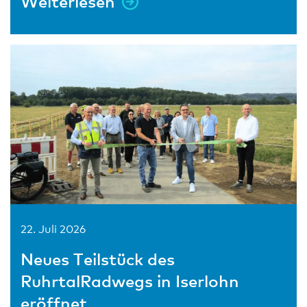
Weiterlesen
22. Juli 2026
Neues Teilstück des
RuhrtalRadwegs in Iserlohn
eröffnet