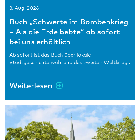
3. Aug. 2026
Buch „Schwerte im Bombenkrieg
– Als die Erde bebte“ ab sofort
bei uns erhältlich
Ab sofort ist das Buch über lokale
Stadtgeschichte während des zweiten Weltkriegs
Weiterlesen