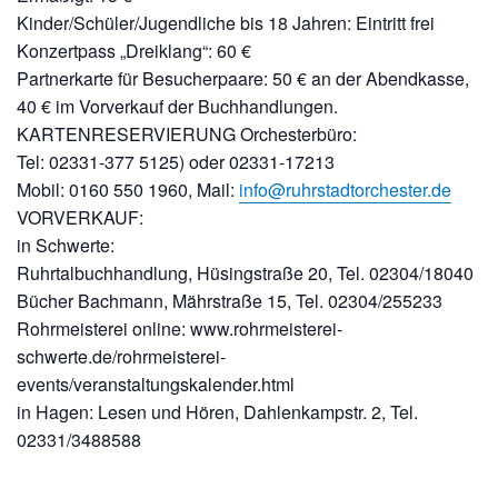
Kinder/Schüler/Jugendliche bis 18 Jahren: Eintritt frei
Konzertpass „Dreiklang“: 60 €
Partnerkarte für Besucherpaare: 50 € an der Abendkasse,
40 € im Vorverkauf der Buchhandlungen.
KARTENRESERVIERUNG Orchesterbüro:
Tel: 02331-377 5125) oder 02331-17213
Mobil: 0160 550 1960, Mail:
info@
ruhrs
tadto
rches
ter.d
e
VORVERKAUF:
in Schwerte:
Ruhrtalbuchhandlung, Hüsingstraße 20, Tel. 02304/18040
Bücher Bachmann, Mährstraße 15, Tel. 02304/255233
Rohrmeisterei online: www.rohrmeisterei-
schwerte.de/rohrmeisterei-
events/veranstaltungskalender.html
in Hagen: Lesen und Hören, Dahlenkampstr. 2, Tel.
02331/3488588