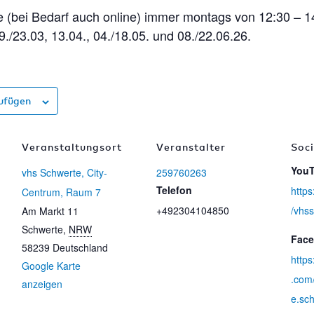
 (bei Bedarf auch online) immer montags von 12:30 – 1
9./23.03, 13.04., 04./18.05. und 08./22.06.26.
ufügen
Veranstaltungsort
Veranstalter
Soc
You
vhs Schwerte, City-
259760263
Telefon
https
Centrum, Raum 7
+492304104850
/vhs
Am Markt 11
Schwerte
,
NRW
Fac
58239
Deutschland
http
Google Karte
.com
anzeigen
e.sc