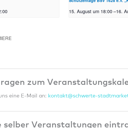
Schützentage BSV 1628 e.V. 
2:00
15. August um 18:00
–
16. A
MIERE
Fragen zum Veranstaltungskal
uns eine E-Mail an:
konta
kt@sc
hwert
e-sta
dtmar
ke
 selber Veranstaltungen eintr