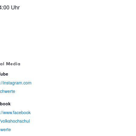
4:00 Uhr
ial Media
Tube
://instagram.com
schwerte
ebook
s://www.facebook
/volkshochschul
hwerte