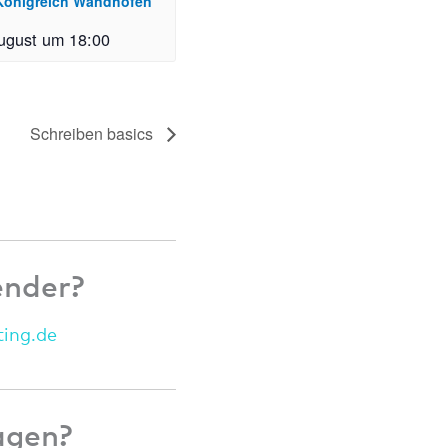
„Königreich Wandhofen“
ugust um 18:00
Schreiben basics
ender?
tin
g.de
agen?