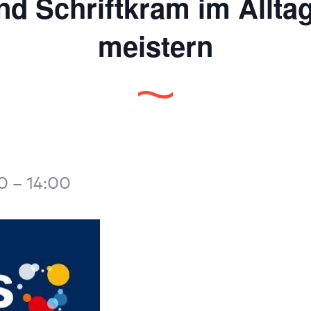
d Schriftkram im Alltag
meistern
30
–
14:00