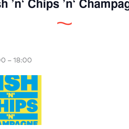
sh ’n‘ Chips ’n‘ Champa
00
–
18:00