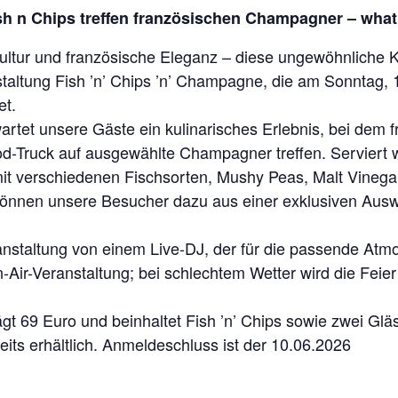
ish n Chips treffen französischen Champagner – what
Kultur und französische Eleganz – diese ungewöhnliche 
staltung Fish ’n’ Chips ’n’ Champagne, die am Sonntag, 1
et.
rtet unsere Gäste ein kulinarisches Erlebnis, bei dem fr
d-Truck auf ausgewählte Champagner treffen. Serviert w
l mit verschiedenen Fischsorten, Mushy Peas, Malt Vineg
nnen unsere Besucher dazu aus einer exklusiven Ausw
ranstaltung von einem Live-DJ, der für die passende Atm
-Air-Veranstaltung; bei schlechtem Wetter wird die Feier
trägt 69 Euro und beinhaltet Fish ’n’ Chips sowie zwei 
eits erhältlich. Anmeldeschluss ist der 10.06.2026