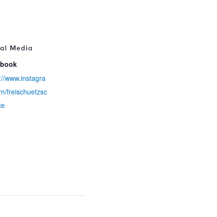
ial Media
ebook
://www.instagra
m/freischuetzsc
te