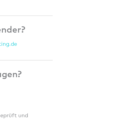
ender?
tin
g.de
agen?
geprüft und