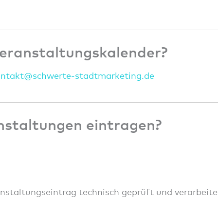
eranstaltungskalender?
onta
kt@sc
hwert
e-sta
dtmar
ketin
g.de
nstaltungen eintragen?
anstaltungseintrag technisch geprüft und verarbeite