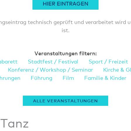
HIER EINTRAGEN
ngseintrag technisch geprüft und verarbeitet wird u
ist.
Veranstaltungen filtern:
abarett
Stadtfest / Festival
Sport / Freizeit
Konferenz / Workshop / Seminar
Kirche & G
hrungen
Führung
Film
Familie & Kinder
ALLE VERANSTALTUNGEN
 Tanz