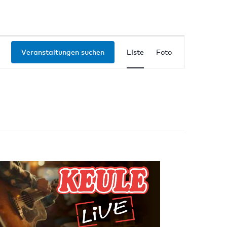
Veranstal
Veranstaltungen suchen
Liste
Foto
Ansichten
Navigatio