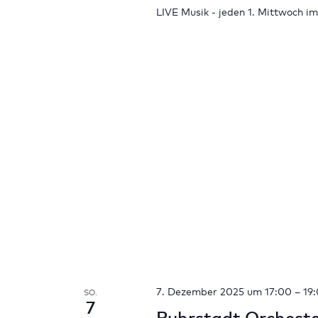
LIVE Musik - jeden 1. Mittwoch 
7. Dezember 2025 um 17:00
–
19
SO.
7
Ruhrstadt Orcheste