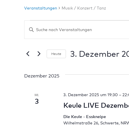
Veranstaltungen
Musik / Konzert / Tanz
Veranstaltungen
Bitte
Suche
Schlüsselwort
und
eingeben.
Ansichten,
3. Dezember 2
Suche
Heute
Navigation
nach
Datum
Veranstaltungen
wählen.
Schlüsselwort.
Dezember 2025
3. Dezember 2025 um 19:30
–
22
MI.
3
Keule LIVE Dezemb
Die Keule - Esskneipe
Wilhelmstraße 26, Schwerte, NR